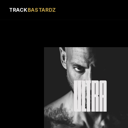
TRACK
BASTARDZ
CRÉDITS
Album masterisé par Nikola Feve « Nk.F »
Sorti le 5 mars 2021
© 2021 Tallac Records
℗ 2021 Tallac Records