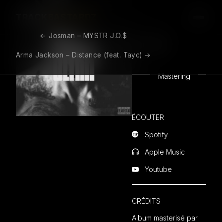
TRACK
BASTARDZ
Booba –
( 2021 )
←
Josman – MYSTR J.O.$
ULTRA
Navigation de l’article
Arma Jackson – Distance (feat. Tayc)
→
Mastering
Fermer
ÉCOUTER
Spotify
Apple Music
Youtube
CRÉDITS
Album masterisé par