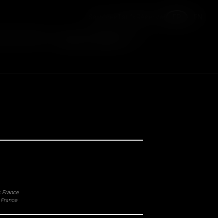
( 2020 )
Services
Tarifs
Réserver
FR
EN
Mastering
/
Mastering
s France
 France