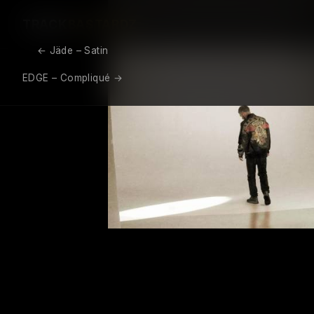
TRACK
BASTARDZ
←
Jäde – Satin
Navigation de l’article
EDGE – Compliqué
→