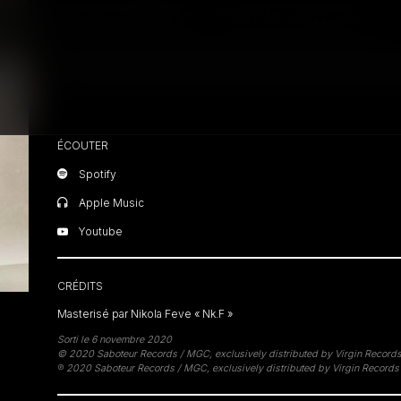
Deen Burbigo – Cercle vertueux
Fermer
ÉCOUTER
Spotify
Apple Music
Youtube
CRÉDITS
Masterisé par Nikola Feve « Nk.F »
Sorti le 6 novembre 2020
© 2020 Saboteur Records / MGC, exclusively distributed by Virgin Record
℗ 2020 Saboteur Records / MGC, exclusively distributed by Virgin Records